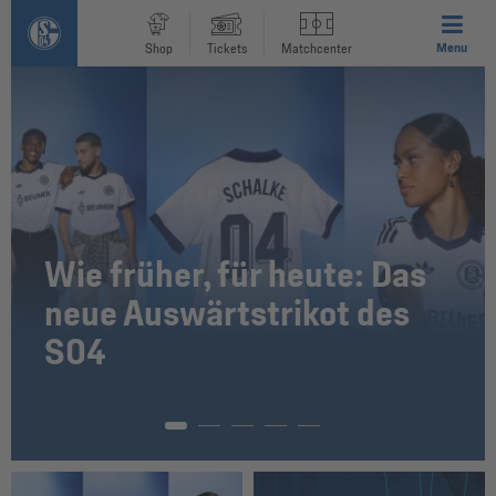
Menu
Shop
Tickets
Matchcenter
Wie früher, für heute: Das
neue Auswärtstrikot des
S04