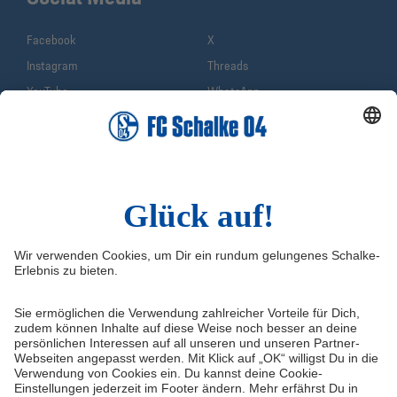
Facebook
X
Instagram
Threads
YouTube
WhatsApp
TikTok
Sina Weibo
LinkedIn
Infos
Quicklinks
Impressum
Shop
Service & Kontakt
Tickets
FAQ
S04TV
Erklärung zur Barrierefreiheit
VELTINS-Arena
Medienportal
Knappenschmiede
Datenschutz
ERWIN buchen
Haftungsausschluss