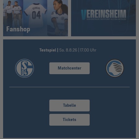
Fanshop
Testspiel |
Sa. 8.8.26 | 17.00 Uhr
Matchcenter
Tabelle
Tickets