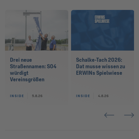
Drei neue
Schalke-Tach 2026:
Straßennamen: S04
Dat musse wissen zu
würdigt
ERWINs Spielwiese
Vereinsgrößen
INSIDE
5.8.26
INSIDE
4.8.26